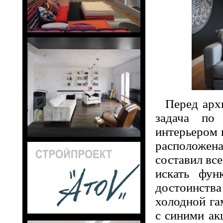
Перед арх
задача по 
интерьером 
расположен
составил вс
искать фун
достоинст
холодной га
с синими ак