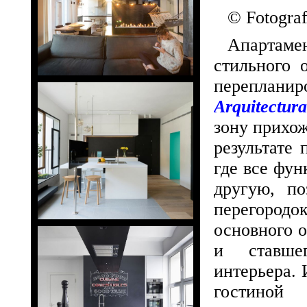
© Fotograf
Апартаме
стильного 
переплан
Arquitectura
зону прихож
результате
где все фун
другую, по
перегородо
основного о
и ставше
интерьера.
гостиной