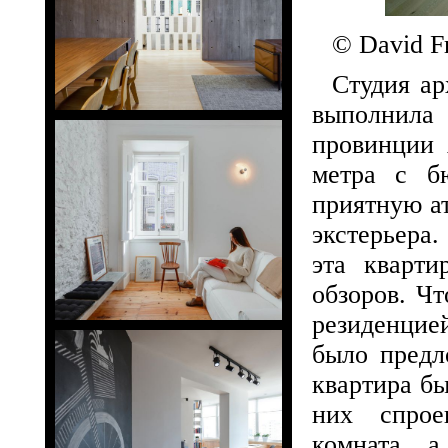
© David F
Студия а
выполнила
провинции 
метра с б
приятную а
экстерьера
эта кварти
обзоров. Ч
резиденцие
было предл
квартира бы
них спрое
комната, а