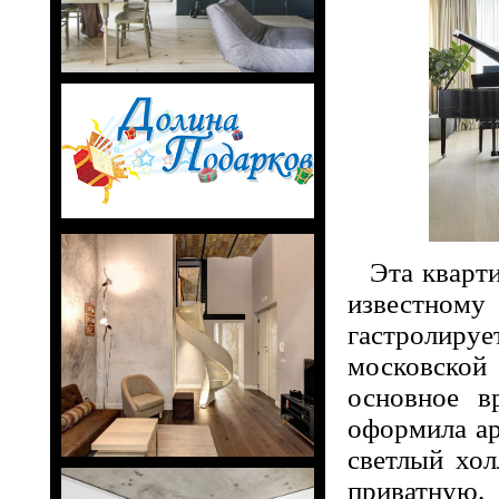
Эта кварт
известному
гастролиру
московско
основное в
оформила а
светлый хо
приватную.