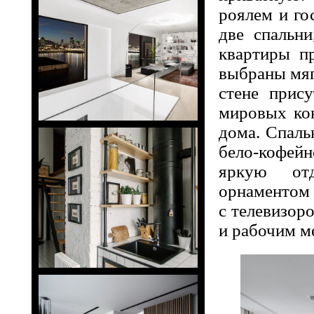
роялем и го
две спальни
квартиры п
выбраны мяг
стене прис
мировых кон
дома. Спаль
бело-кофейн
яркую от
орнаментом 
с телевизор
и рабочим м