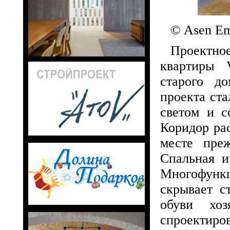
© Asen Em
Проектн
квартиры 
старого д
проекта ст
светом и с
Коридор ра
месте преж
Спальная и
Многофункц
скрывает с
обуви хо
спроектир