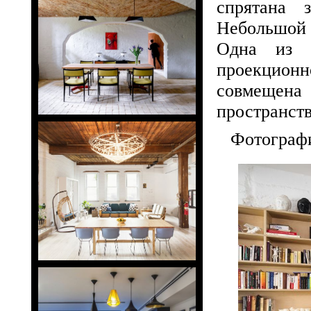
спрятана 
Небольшой 
Одна из 
проекцио
совмещен
пространств
Фотографи