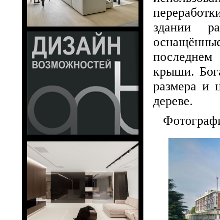
переработк
здании ра
оснащённы
последнем
крыши. Бог
размера и 
дереве.
Фотографи