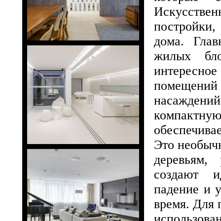
Искусстве
постройки,
дома. Глав
жилых бл
интересн
помещени
насаждени
компактную
обеспечивае
Это необычн
деревьям,
создают и
падение и 
время. Для
использова