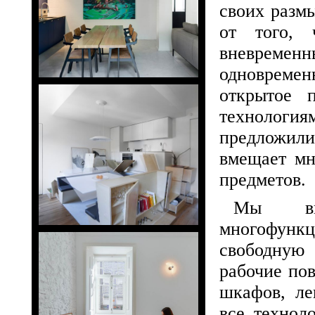
своих разм
от того, 
вневремен
одновремен
открытое 
технологи
предложили
вмещает мн
предметов.
Мы вид
многофунк
свободную 
рабочие пов
шкафов, ле
все технол