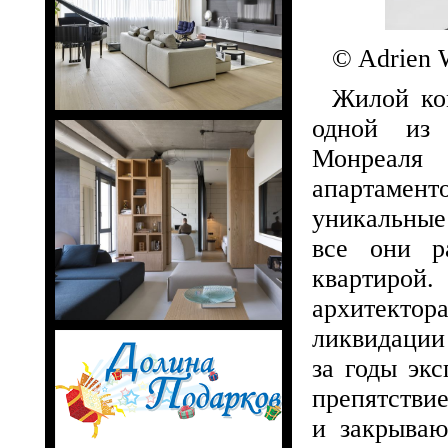
© Adrien 
Жилой ком
одной из 
Монреаля
апартаме
уникальные
все они р
квартирой
архитекто
ликвидации
за годы экс
препятстви
и закрываю