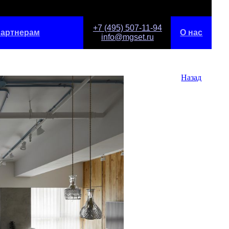
+7 (495) 507-11-94
артнерам
О нас
info@mgset.ru
Назад