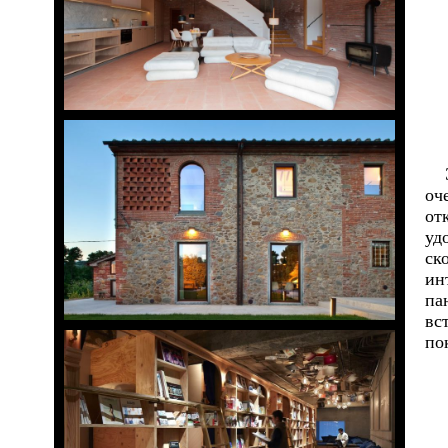
оч
от
уд
ск
ин
па
вс
по